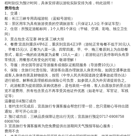
程时刻仅为预计时间，具体安排请以游轮实际安排为准，特此说明！
费用包含
1、交通：
船：长江三峡专用高端游轮 （蓝鲸号游轮）
车：景区用车为具有旅游资质的空调旅游车（只保证1人1位 不保证车型）
2、住宿：所预定游船标间，1个人用1个床位（平铺、空调、彩电、独立卫生
间）
3、景点包含:石宝寨 神女溪 三峡大坝
4、餐费:宜昌到重庆4早6正，重庆到宜昌4正3早（游轮正常每餐不低于30元/人
、早餐15元/人 正餐为八菜一汤、四荤四素。早、中、晚三餐原则上为自助餐
形式，最后一晚的欢送晚宴为桌餐（10人一桌）；若游轮运行及停靠码头有异
常情况，用餐形式有变化的可能，敬请理解！
5、导服：持全国导游证导游服务或领队证船陪服务（导游费10元/人）
6、保险：含旅行社责任险。请游客自愿办理旅游人身意外险。如因交通事故造
成客人身体伤害及财物损失，按照《中华人民共和国道路交通事故处理办法》
进行赔偿。解释权及理赔权由保险公司负责，如参团人员为外宾请提前告之。
7、此游船票为提前团队采购优惠价，是包装统一价格，客人自愿放弃的景点游
览不退费用、所有包含景点不再享受其他证件优惠（如老年证、军官证、军残
证等）
温馨提示&预订成功
1. 签约支付完成后，宜昌旅行专属客服会帮您打理一切，您只需耐心等待出团
通知，即可开心出游；
2. 预订成功后，三峡品质保障让您出行无忧；宜昌旅行预定0717-6908758
6908766
3. 宜昌旅行专属客服将为您免费提供出游期间天气预报等贴心服务；
费用不含