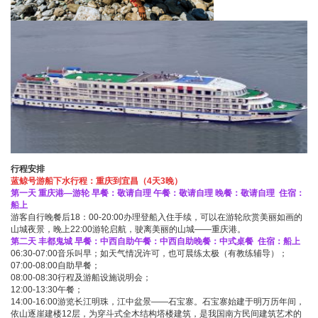
行程安排
蓝鲸号游船下水行程：重庆到宜昌（4天3晚）
第一天 重庆港—游轮 早餐：敬请自理 午餐：敬请自理 晚餐：敬请自理 住宿：
船上
游客自行晚餐后18：00-20:00办理登船入住手续，可以在游轮欣赏美丽如画的
山城夜景，晚上22:00游轮启航，驶离美丽的山城——重庆港。
第二天 丰都鬼城 早餐：中西自助午餐：中西自助晚餐：中式桌餐 住宿：船上
06:30-07:00音乐叫早；如天气情况许可，也可晨练太极（有教练辅导）；
07:00-08:00自助早餐；
08:00-08:30行程及游船设施说明会；
12:00-13:30午餐；
14:00-16:00游览长江明珠，江中盆景——石宝寨。石宝寨始建于明万历年间，
依山逐崖建楼12层，为穿斗式全木结构塔楼建筑，是我国南方民间建筑艺术的