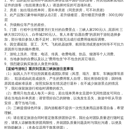
1、本产品的起价适用持中国居民身份证或中国护照的游客，持其他国家或地区
证件的游客（包括港澳台客人）请选择对应的可选项补差。
2、房差：如出现自然单间，需补单房差（同意拼房，可不补房差)
3、此产品预订豪华标间默认在2层，若升级楼层，需付楼层升级费：300元/间/
层
4、升级舱位等产生的差价。
5、门票：行程中注明需要另行支付的自费景点：三峡人家290元/人 ,屈原祠 三
峡大坝220元/人，白帝城290元/人。客人本着“自愿自费”的原则于游轮选择参
加，部分项目参加人数不足时，则可能无法成行或费用做相应调整。
6、因交通延阻、罢工、天气、飞机机器故障、航班取消或更改时间等不可抗力
原因所引致的额外费用。
7、游轮上洗衣、理发、电话、传真、收费电视、饮品、烟酒等个人消费。
8、当地参加的自费以及以上“费用包含”中不包含的其它项目。
9、强烈建议购买旅游人身意外保险。
【蓝鲸号游轮】重庆到宜昌三峡旅游注意事项
（1）如因人力不可抗拒因素造成团队滞留（风雪、塌方、塞车、车辆故障等原
因）、耽误或由此造成损失，产生的费用客人自理，我社将协助安排；因特殊
原因造成标准误差，按照实际发生情况进行退补；在不减少旅游景点的情况
下，我社保留旅游行程临时调整的权力。
（2）费用只包含成人每天一床位，若出现单男单女且团中无同性团友可同住，
请在当地自补单房差；请管理好自己的财物，以免发生丢失，旅途中听从导游
安排，遵守当地习俗。
（3）三峡提倡绿色环保，国内游船都不提供一次性洗漱用品游客需自备，希望
理解。
（4）请在签定旅游合同时签定散客拼团协议书，我社会对团队质量进行随时监
控，请客人谅解散客拼团局限性，并就团队质量问题及时与我社沟通，以便及
时协助解决；（本条仅适用于散客拼团）。