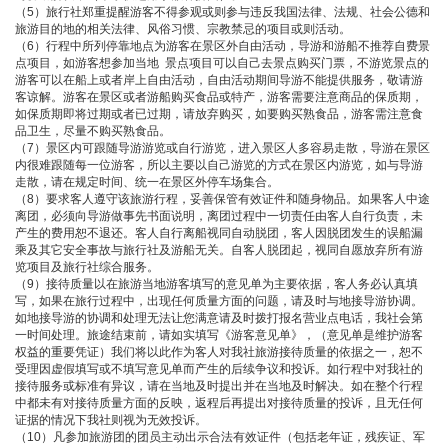
（5）旅行社郑重提醒游客不得参观或则参与违反我国法律、法规、社会公德和
旅游目的地的相关法律、风俗习惯、宗教禁忌的项目或则活动。
（6）行程中所列停靠地点为游客在景区外自由活动，导游和游船不推荐自费景
点项目，如游客想参加当地 景点项目可以自己去景点购买门票，不游览景点的
游客可以在船上或者岸上自由活动，自由活动期间导游不能提供服务，敬请游
客谅解。游客在景区或者游船购买食品或特产，游客需要注意商品的保质期，
如保质期即将过期或者已过期，请放弃购买，如要购买熟食品，游客需注意食
品卫生，尽量不购买熟食品。
（7）景区内可跟随导游游览或自行游览，进入景区人多容易走散，导游在景区
内很难跟随每一位游客，所以主要以自己游览的方式在景区内游览，如与导游
走散，请在规定时间、统一在景区外停车场集合。
（8）要求客人遵守该旅游行程，妥善保管有效证件和随身物品。如果客人中途
离团，必须向导游做事先书面说明，离团过程中一切责任由客人自行负责，未
产生的费用恕不退还。客人自行离船视同自动脱团，客人因脱团发生的误船漏
乘及其它安全事故与旅行社及游船无关。自客人脱团起，视同自愿放弃所有游
览项目及旅行社综合服务。
（9）接待质量以在旅游当地游客填写的意见单为主要依据，客人务必认真填
写，如果在旅行过程中，出现任何质量方面的问题，请及时与地接导游协调。
如地接导游的协调和处理无法让您满意请及时拨打报名营业点电话，我社会第
一时间处理。旅途结束前，请如实填写《游客意见单》，（意见单是维护游客
权益的重要凭证）我们将以此作为客人对我社旅游接待质量的依据之一，恕不
受理因虚假填写或不填写意见单而产生的后续争议和投诉。如行程中对我社的
接待服务或标准有异议，请在当地及时提出并在当地及时解决。如在整个行程
中都未有对接待质量方面的反映，返程后再提出对接待质量的投诉，且无任何
证据的情况下我社则视为无效投诉。
（10）凡参加旅游团的团员主动出示合法有效证件（包括老年证，残疾证、军