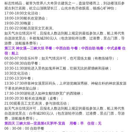
标志性精品，被誉为世界八大奇异古建筑之一，盘旋登楼而上，到达楼顶后参
观古刹兰若殿，屹立山顶眺望长江，山光水色尽收眼底，顿感心旷神怡；
17:00-18:00文化活动；
18:00-19:00船长欢迎酒会；
19:00-20:30晚宴；
21:00-22:00船员迎宾文艺表演。
如天气水位情况许可，且报名人数达到船上规定的最低参加人数，船上将代售
自选游览景点：丰都鬼城280元/人（包含游轮停泊费、过港费，景点门票，导
游费，游船服务费等）。
第三天 神女溪—三峡大坝 早餐：中西自助 午餐：中西自助 晚餐：中式桌餐 住
宿：船上
06:30-07:00音乐叫早；如天气情况许可，也可晨练太极（有教练辅导）；
07:00-08:30自助早餐；
10:30-11:30游轮进入景色如鬼斧神工般，壮丽无比的瞿塘峡和巫峡；
10:30文化活动；
12:00-13:30午餐；
13:30-17:30停靠神女溪景区码头，上岸游览幽深秀丽、神秘古朴的神农溪发源
于著名的神农架山脉；
17:30-19:00游轮进入如神女般恬静宽广的西陵峡；
18:00-20:30 船长欢送晚宴（桌餐）；
21:00观看员工文艺表演，参与游戏活动；
如天气水位情况许可，且报名人数达到船上规定的最低参加人数，船上将代售
自选游览景点：白帝城280元/人（包含游轮停泊费、过港费，景点门票，导游
费，游船服务费等）。
第四天 三峡大坝—宜昌第4天茅坪-宜昌 用餐：早 住宿：无
06：30-08：00 自助早餐