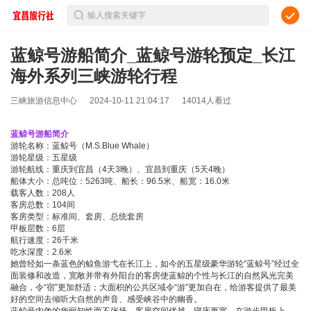
输入搜索关键字
蓝鲸号游船简介_蓝鲸号游轮预定_长江
海外系列三峡游轮行程
三峡旅游信息中心
2024-10-11 21:04:17
14014人看过
蓝鲸号游船简介
游轮名称：蓝鲸号（M.S.Blue Whale）
游轮星级：五星级
游轮航线：重庆到宜昌（4天3晚）、宜昌到重庆（5天4晚）
船体大小：总吨位：5263吨、船长：96.5米、船宽：16.0米
载客人数：208人
客房总数：104间
客房类型：标准间、套房、总统套房
甲板层数：6层
航行速度：26千米
吃水深度：2.6米
她曾经如一条蓝色的鲸鱼游弋在长江上，如今的五星级豪华游轮“蓝鲸号”经过全
面装修和改造，宽敞并带有外阳台的客房使蓝鲸的个性与长江的自然风光完美
融合，令“宿”更加舒适；大面积的公共区域令“游”更加自在，给游客提供了最美
好的空间去倾听大自然的声音、感受峡谷中的幽香。