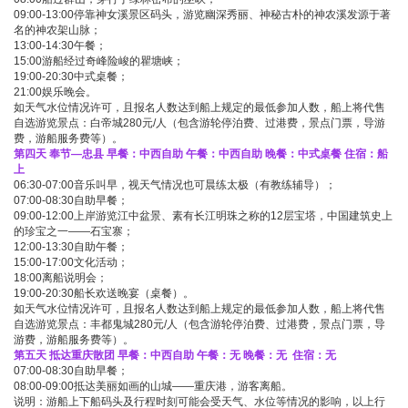
09:00-13:00停靠神女溪景区码头，游览幽深秀丽、神秘古朴的神农溪发源于著
名的神农架山脉；
13:00-14:30午餐；
15:00游船经过奇峰险峻的瞿塘峡；
19:00-20:30中式桌餐；
21:00娱乐晚会。
如天气水位情况许可，且报名人数达到船上规定的最低参加人数，船上将代售
自选游览景点：白帝城280元/人（包含游轮停泊费、过港费，景点门票，导游
费，游船服务费等）。
第四天 奉节—忠县
早餐：中西自助 午餐：中西自助 晚餐：中式桌餐 住宿：船
上
06:30-07:00音乐叫早，视天气情况也可晨练太极（有教练辅导）；
07:00-08:30自助早餐；
09:00-12:00上岸游览江中盆景、素有长江明珠之称的12层宝塔，中国建筑史上
的珍宝之一——石宝寨；
12:00-13:30自助午餐；
15:00-17:00文化活动；
18:00离船说明会；
19:00-20:30船长欢送晚宴（桌餐）。
如天气水位情况许可，且报名人数达到船上规定的最低参加人数，船上将代售
自选游览景点：丰都鬼城280元/人（包含游轮停泊费、过港费，景点门票，导
游费，游船服务费等）。
第五
天 抵达重庆散团
早餐：中西自助 午餐：无
晚餐：无
住宿：无
07:00-08:30自助早餐；
08:00-09:00抵达美丽如画的山城——重庆港，游客离船。
说明：游船上下船码头及行程时刻可能会受天气、水位等情况的影响，以上行