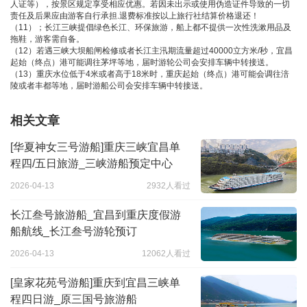
人证等），按景区规定享受相应优惠。若因未出示或使用伪造证件导致的一切
责任及后果应由游客自行承担.退费标准按以上旅行社结算价格退还！
（11）；长江三峡提倡绿色长江、环保旅游，船上都不提供一次性洗漱用品及
拖鞋，游客需自备。
（12）若遇三峡大坝船闸检修或者长江主汛期流量超过40000立方米/秒，宜昌
起始（终点）港可能调往茅坪等地，届时游轮公司会安排车辆中转接送。
（13）重庆水位低于4米或者高于18米时，重庆起始（终点）港可能会调往涪
陵或者丰都等地，届时游船公司会安排车辆中转接送。
相关文章
[华夏神女三号游船]重庆三峡宜昌单
程四/五日旅游_三峡游船预定中心
2026-04-13
2932人看过
长江叁号旅游船_宜昌到重庆度假游
船航线_长江叁号游轮预订
2026-04-13
12062人看过
[皇家花苑号游船]重庆到宜昌三峡单
程四日游_原三国号旅游船