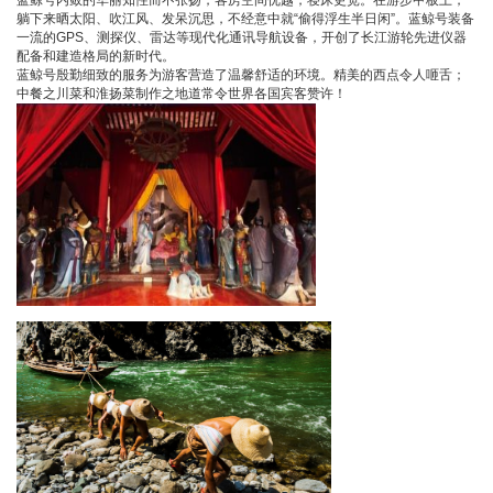
蓝鲸号内敛的华丽知性而不张扬，客房空间优越，寝床更宽。在游步甲板上，
躺下来晒太阳、吹江风、发呆沉思，不经意中就“偷得浮生半日闲”。蓝鲸号装备
一流的GPS、测探仪、雷达等现代化通讯导航设备，开创了长江游轮先进仪器
配备和建造格局的新时代。
蓝鲸号殷勤细致的服务为游客营造了温馨舒适的环境。精美的西点令人咂舌；
中餐之川菜和淮扬菜制作之地道常令世界各国宾客赞许！