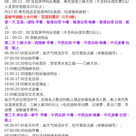
08：00-11：00 宜昌茅坪码头离船，乘车游览三峡大坝（不含码头缆车费2元/
人及景区电瓶车10元/人）
约12:30 乘车抵达宜昌港9码头散团，结束愉快旅程！
蓝鲸号游船上水行程：宜昌到重庆（5天4晚）
第一天 宜昌—游轮
早餐：敬请自理 午餐：敬请自理 晚餐：敬请自理 住宿：船
上
19：00-20：30 宜昌茅坪码头登船（不含码头缆车费2元/人）
21：00-21 : 30 登船说明会
第二天 三峡大坝—西陵峡
早餐：中西自助 午餐：中西自助 晚餐：中式桌餐 住
宿：船上
06:30-07:00音乐叫早；如天气情况许可，也可晨练太极（有教练辅导）；
07:00-08:30自助早餐；
08:30-10:30登坛子岭景区，赏世界水坝之最——三峡大坝；
11:00船过西陵峡东段；
11:00-11:30游船行程设施说明会；
16:30-17:30文化活动；
18:00-19:00船长欢迎酒会；
19:00-20:30中式桌餐；
21:00船员迎宾文艺表演。
如天气水位情况许可，且报名人数达到船上规定的最低参加人数，船上将代售
自选游览景点：三峡人家280元/人（包含游轮停泊费、过港费，景点门票，导
游费，游船服务费等）。
第三
天 神女溪—奉节
早餐：中西自助 午餐：中西自助 晚餐：中式桌餐 住宿：
船上
06:30-07:00音乐叫早；如天气情况许可，也可晨练太极（有教练辅导）；
07:00-08:30自助早餐；
08:00船过群山，穿行于绿林密布的巫峡；