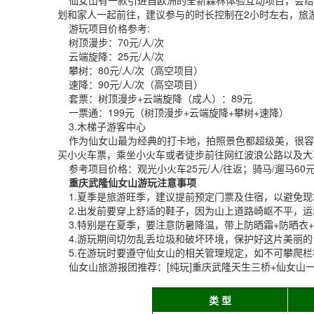
仙女山有一款引进自欧洲的全新森林体验互动项目，会给
划和家人一起前往，建议参与的时长控制在2小时左右，旅
游玩项目价格参考:
树顶漫步：70元/人/次
云端旋降：25元/人/次
攀树：80元/人/次（高空项目）
速降：90元/人/次（高空项目）
套票：树顶漫步+云端旋降（成人）：89元
一票通：199元（树顶漫步+云端旋降+攀树+速降）
3.木梯子游客中心
作为仙女山最为经典的打卡地，拍照景色都超级美，很容
买小火车票，乘坐小火车或者徒步前往网红波浪公路以及大
参考项目价格：观光小火车25元/人/往返；骑马/遛马60元
重庆武隆仙女山游玩注意事项
1.夏季是旅游旺季，建议提前预定门票及住宿，以避免现
2.出发前要穿上舒适的鞋子，因为山上道路崎岖不平，运
3.特别是在夏季，要注意防暑降温，带上防晒霜+防晒衣
4.游玩期间切勿乱丢垃圾和破坏环境，保护好这片美丽的
5.在游玩时要遵守仙女山的相关管理规定，如不可攀爬栏
仙女山旅游报团推荐：[纯玩]重庆武隆天生三桥+仙女山
类 型