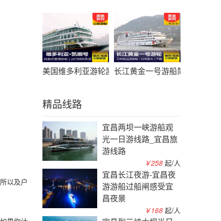
美国维多利亚游轮凯娜号游船简介_凯娜游轮预定_
长江黄金一号游船简介_黄金
精品线路
宜昌两坝一峡游船观
光一日游线路_宜昌旅
游线路
￥258
起/人
宜昌长江夜游-宜昌夜
所以及户
游游船过船闸感受宜
昌夜景
￥168
起/人