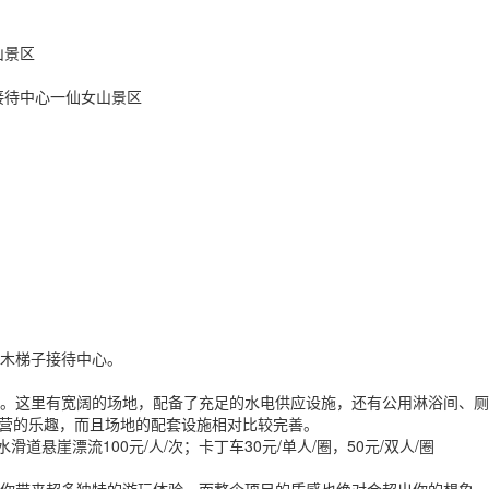
山景区
接待中心一仙女山景区
木梯子接待中心。
。这里有宽阔的场地，配备了充足的水电供应设施，还有公用淋浴间、厕
营的乐趣，而且场地的配套设施相对比较完善。
悬崖漂流100元/人/次；卡丁车30元/单人/圈，50元/双人/圈