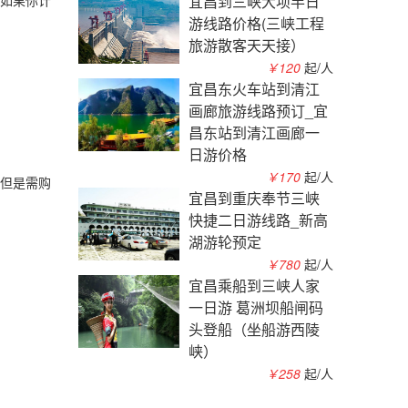
如果你计
宜昌到三峡大坝半日
游线路价格(三峡工程
旅游散客天天接）
￥120
起/人
宜昌东火车站到清江
画廊旅游线路预订_宜
昌东站到清江画廊一
日游价格
￥170
起/人
但是需购
宜昌到重庆奉节三峡
快捷二日游线路_新高
湖游轮预定
￥780
起/人
宜昌乘船到三峡人家
一日游 葛洲坝船闸码
头登船（坐船游西陵
峡）
￥258
起/人