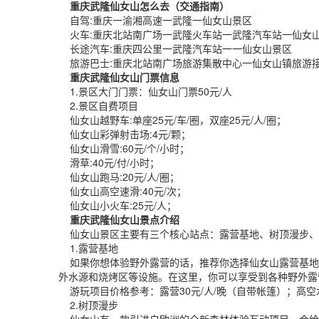
重庆武隆仙女山怎么去（交通指南）
自驾:重庆一渝湘高速一武隆一仙女山景区
火车:重庆北站南广场一武隆火车站一武隆汽车站一仙女
长途汽车:重庆四公里一武隆汽车站一一仙女山景区
旅游巴士:重庆北站南广场旅游集散中心一仙女山镇旅游
重庆武隆仙女山门票信息
1.景区大门门票：仙女山门票50元/人
2.景区自费项目
仙女山越野车:单座25元/车/圈，双座25元/人/圈；
仙女山彩弹射击场:4元/颗；
仙女山滑雪:60元/个/小时；
滑草:40元/付/小时；
仙女山跑马:20元/人/圈；
仙女山高空速滑:40元/次；
仙女山小火车:25元/人；
重庆武隆仙女山景点介绍
仙女山景区主要有三个核心站点：露营基地、树顶漫步、
1.露营基地
如果你想体验野外露营的话，推荐你选择仙女山露营基地
外水源和烧烤区等设施。在这里，你可以享受到各种野外露
游玩项目价格参考：露营30元/人/晚（自带帐篷）；高空水滑道
2.树顶漫步