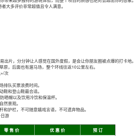
你带来超多独特的游玩体验，而整个项目的质感也绝对会超出你的想象。
游者大多评价非常超值且令人满意。
易出片，分分钟让人感觉在国外度假，是会让你朋友圈被点爆的打卡地。
草原，后面也有遛马场，整个环线往返10公里左右。
+/次
场排队买票浪费时间。
动鞋和登山鞋最合适。
+防晒帽以及饮用冷饮和保温杯。
自然景观。
杆和护栏，不可随意嬉戏言语，不可遗弃物品。
一日游
零 售 价
优 惠 价
预 订