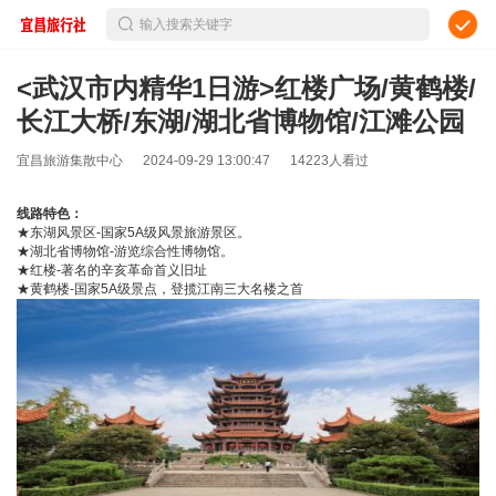
输入搜索关键字
<武汉市内精华1日游>红楼广场/黄鹤楼/
长江大桥/东湖/湖北省博物馆/江滩公园
宜昌旅游集散中心
2024-09-29 13:00:47
14223人看过
线路特色：
★东湖风景区-国家5A级风景旅游景区。
★湖北省博物馆-游览综合性博物馆。
★红楼-著名的辛亥革命首义旧址
★黄鹤楼-国家5A级景点，登揽江南三大名楼之首