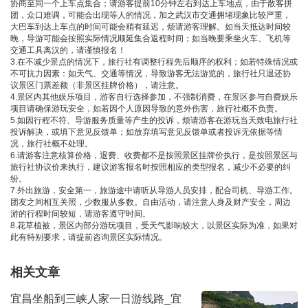
协商至同一个上车点集合；请游客提前10分钟左右到达上车地点，由于散客拼
团，众口难调，可能会出现等人的情况，加之武汉市交通拥堵现象比较严重，
大巴车到达上车点的时间可能会稍有延迟，烦请游客理解。如当天抵达时间较
晚，导游可能会按照实际情况顺延集合返程时间；如当晚要乘坐火车、飞机等
交通工具离汉的，请谨慎报名！
3.在不减少景点的情况下，旅行社有调整行程先后顺序的权利；如若特殊情况或
不可抗力因素：如天气、交通等情况，导致游客无法游览的，旅行社只退还协
议景区门票差额（非景区挂牌价格），请注意。
4.景区内其他娱乐项目，游客自行选择参加，不强制消费，在景区参与自费娱乐
项目请确保游玩安全，如若因个人原因导致的意外伤害，旅行社概不负责。
5.如因行程不符、导游服务质量等产生的投诉，烦请游客在游玩当天致电旅行社
投诉解决，或填下意见反馈单；如放弃填写意见反馈单或者投诉无依据等情
况，旅行社概不处理。
6.请游客注意核算价格，退费、收费都不是按照景区挂牌价执行，是按照景区与
旅行社协议价来执行，建议游客报名时按照相应的类型报名，减少不必要的纠
纷。
7.外出旅游，安全第一，旅游途中请听从导游人员安排，配合司机、导游工作。
团友之间相互关照，少数服从多数。自由活动，请注意人身及财产安全，周边
游的行程时间较短，请游客遵守时间。
8.花草植被，景区内部分游玩项目，受天气影响较大，以景区实际为准，如果对
此有特别要求，请提前咨询景区实际情况。
相关文章
宜昌坐船到三峡人家一日游线路_宜