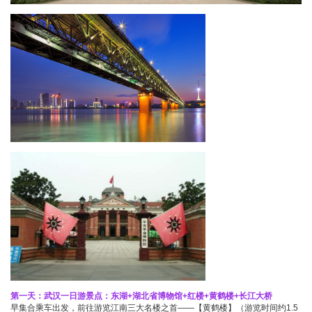
第一天：武汉一日游景点：东湖+湖北省博物馆+红楼+黄鹤楼+长江大桥
早集合乘车出发，前往游览江南三大名楼之首——【黄鹤楼】（游览时间约1.5