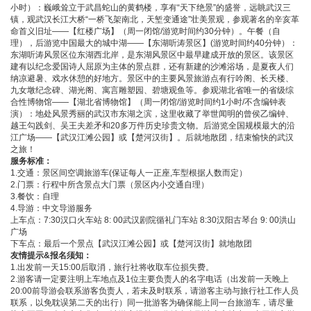
小时）：巍峨耸立于武昌蛇山的黄鹤楼，享有“天下绝景”的盛誉，远眺武汉三
镇，观武汉长江大桥“一桥飞架南北，天堑变通途”壮美景观，参观著名的辛亥革
命首义旧址——【红楼广场】（周一闭馆/游览时间约30分钟）。午餐（自
理），后游览中国最大的城中湖——【东湖听涛景区】(游览时间约40分钟）：
东湖听涛风景区位东湖西北岸，是东湖风景区中最早建成开放的景区。该景区
建有以纪念爱国诗人屈原为主体的景点群，还有新建的沙滩浴场，是夏夜人们
纳凉避暑、戏水休憩的好地方。景区中的主要风景旅游点有行吟阁、长天楼、
九女墩纪念碑、湖光阁、寓言雕塑园、碧塘观鱼等。参观湖北省唯一的省级综
合性博物馆——【湖北省博物馆】（周一闭馆/游览时间约1小时/不含编钟表
演）：地处风景秀丽的武汉市东湖之滨，这里收藏了举世闻明的曾侯乙编钟、
越王勾践剑、吴王夫差矛和20多万件历史珍贵文物。后游览全国规模最大的沿
江广场——【武汉江滩公园】或【楚河汉街】。后就地散团，结束愉快的武汉
之旅！
服务标准：
1.交通：景区间空调旅游车(保证每人一正座,车型根据人数而定）
2.门票：行程中所含景点大门票（景区内小交通自理）
3.餐饮：自理
4.导游：中文导游服务
上车点：7:30汉口火车站 8: 00武汉剧院循礼门车站 8:30汉阳古琴台 9: 00洪山
广场
下车点：最后一个景点【武汉江滩公园】或【楚河汉街】就地散团
友情提示&
报名须知：
1.出发前一天15:00后取消，旅行社将收取车位损失费。
2.游客请一定要注明上车地点及1位主要负责人的名字电话（出发前一天晚上
20:00前导游会联系游客负责人，若未及时联系，请游客主动与旅行社工作人员
联系，以免耽误第二天的出行）同一批游客为确保能上同一台旅游车，请尽量