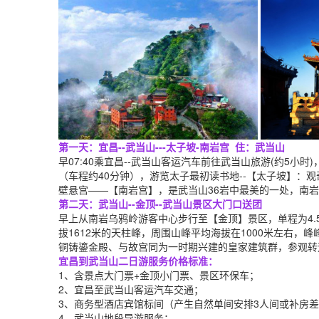
第一天：宜昌--武当山---太子坡-南岩宫 住：武当山
早07:40乘宜昌--武当山客运汽车前往武当山旅游(约5小
（车程约40分钟），游览太子最初读书地--【太子坡】：
壁悬宫——【南岩宫】，是武当山36岩中最美的一处，南
第二天：武当山--金顶--武当山景区大门口送团
早上从南岩乌鸦岭游客中心步行至【金顶】景区，单程为4
拔1612米的天柱峰，周围山峰平均海拔在1000米左右，
铜铸鎏金殿、与故宫同为一时期兴建的皇家建筑群，参观转
宜昌到武当山二日游服务价格标准：
1、含景点大门票+金顶小门票、景区环保车；
2、宜昌至武当山客运汽车交通；
3、商务型酒店宾馆标间（产生自然单间安排3人间或补房
4、武当山地段导游服务；