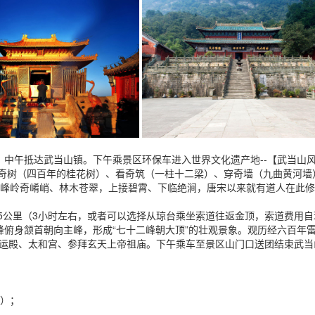
时)，中午抵达武当山镇。下午乘景区环保车进入世界文化遗产地--【武当山
观奇树（四百年的桂花树）、看奇筑（一柱十二梁）、穿奇墙（九曲黄河墙
岩峰岭奇崤峭、林木苍翠，上接碧霄、下临绝涧，唐宋以来就有道人在此
.5公里（3小时左右，或者可以选择从琼台乘坐索道往返金顶，索道费用自
峰峰俯身颔首朝向主峰，形成“七十二峰朝大顶”的壮观景象。观历经六百年
运殿、太和宫、参拜玄天上帝祖庙。下午乘车至景区山门口送团结束武当
差）；