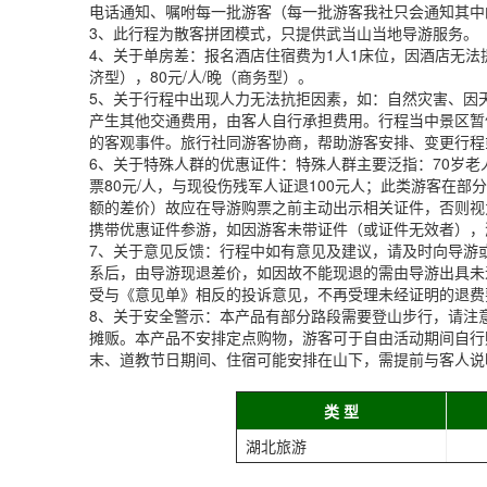
电话通知、嘱咐每一批游客（每一批游客我社只会通知其中
3、此行程为散客拼团模式，只提供武当山当地导游服务。
4、关于单房差：报名酒店住宿费为1人1床位，因酒店无法
济型），80元/人/晚（商务型）。
5、关于行程中出现人力无法抗拒因素，如：自然灾害、因
产生其他交通费用，由客人自行承担费用。行程当中景区暂
的客观事件。旅行社同游客协商，帮助游客安排、变更行程
6、关于特殊人群的优惠证件：特殊人群主要泛指：70岁老人
票80元/人，与现役伤残军人证退100元人；此类游客在
额的差价）故应在导游购票之前主动出示相关证件，否则视
携带优惠证件参游，如因游客未带证件（或证件无效者），
7、关于意见反馈：行程中如有意见及建议，请及时向导游
系后，由导游现退差价，如因故不能现退的需由导游出具未
受与《意见单》相反的投诉意见，不再受理未经证明的退费
8、关于安全警示：本产品有部分路段需要登山步行，请注
摊贩。本产品不安排定点购物，游客可于自由活动期间自行
末、道教节日期间、住宿可能安排在山下，需提前与客人说
类 型
湖北旅游