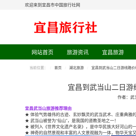
欢迎来到宜昌市中国旅行社网
网站首页
旅游资讯
宜昌旅游
当前位置：
首页
湖北旅游
宜昌到武当山二日游线路价
宜昌到武当山二日游
作者：武
宜昌武当山旅游
推荐理由
★ 体验气势雄伟的古迹、玄妙飘灵的武当武术、庄重典雅
★ 武当山被誉为“仙山”，是我国的道教圣地之一！
★ 被列入《世界文化遗产名录》，是中华民族大好河山的
★ 神奇的自然景观和丰富的人文景观融为一体，物华天宝