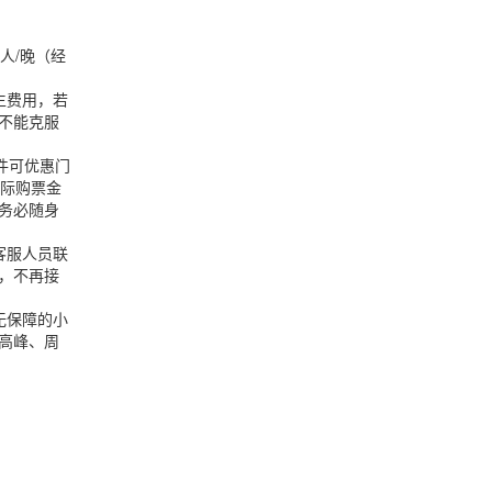
人/晚（经
生费用，若
不能克服
件可优惠门
实际购票金
务必随身
客服人员联
，不再接
无保障的小
高峰、周