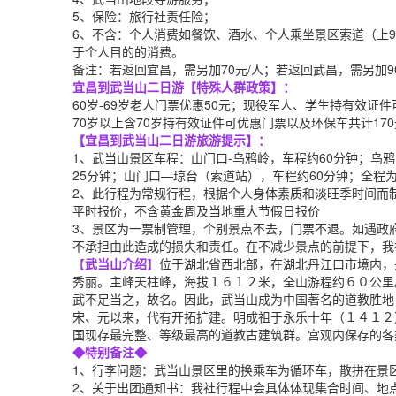
5、保险：旅行社责任险；
6、不含：个人消费如餐饮、酒水、个人乘坐景区索道（上9
于个人目的的消费。
备注：若返回宜昌，需另加70元/人；若返回武昌，需另加9
宜昌到武当山二日游【特殊人群政策】：
60岁-69岁老人门票优惠50元；现役军人、学生持有效证件可
70岁以上含70岁持有效证件可优惠门票以及环保车共计17
【宜昌到武当山二日游旅游提示】：
1、武当山景区车程：山门口-乌鸦岭，车程约60分钟；乌鸦
25分钟；山门口—琼台（索道站），车程约60分钟；全程
2、此行程为常规行程，根据个人身体素质和淡旺季时间而
平时报价，不含黄金周及当地重大节假日报价
3、景区为一票制管理，个别景点不去，门票不退。如遇政
不承担由此造成的损失和责任。在不减少景点的前提下，我
【
武当山介绍
】
位于湖北省西北部，在湖北丹江口市境内，
秀丽。主峰天柱峰，海拔１６１２米，全山游程约６０公里
武不足当之，故名。因此，武当山成为中国著名的道教胜地
宋、元以来，代有开拓扩建。明成祖于永乐十年（１４１２
国现存最完整、等级最高的道教古建筑群。宫观内保存的各
◆特别备注◆
1、行李问题：武当山景区里的换乘车为循环车，散拼在景
2、关于出团通知书：我社行程中会具体体现集合时间、地点以