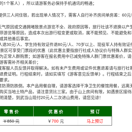
的1个客人），所以请游客务必保持手机通讯的畅通；
提供三人间住宿，若出现单人情况下，需客人自行补齐房间单房差：60元/
天气原因或交通拥堵致景点游览不全、政府原因等，旅行社该不退换以产
停游览等原因，造成本次出游行程变更或取消，属不能预见、不能避免和
或其他善后事宜。
退30元/人、学生持有效证件退80元/人、70岁以上、现役军人持有效证
部分景区可享受门票段的优惠（此优惠主要指旅行社成人协议价与特殊人群
为正常人群购票；如游客在报名费用中已减免特殊人群门票优惠差价，请
游客需补齐相关差价；
或客服人员反馈并取得解决。如有未产生费用或证件优惠退差请与旅行社
退费证明。行程结束时，请如实填写《游客意见反馈单》。行程结束之后
要求。
意防滑防跌倒。本产品用餐自理，请游客选择干净卫生的餐馆用餐，远离
购买当地土特产品，请注意货比三家。由于山上房间有限，如遇景区接待
明清楚，到武当山现付20元人二次进山费用，请您见谅！
零 售 价
优 惠 价
预 订
￥850 元
￥
700
元
马上预订