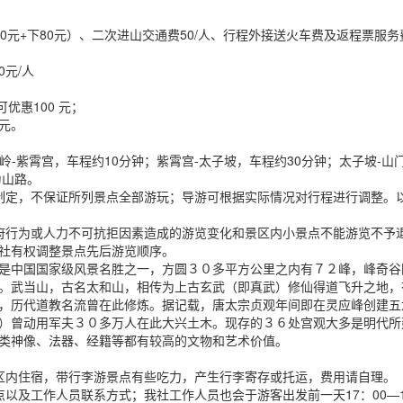
0元+下80元）、二次进山交通费50/人、行程外接送火车费及返程票服
0元/人
优惠100 元；
0元。
岭-紫霄宫，车程约10分钟；紫霄宫-太子坡，车程约30分钟；太子坡-山
为山路。
制定，不保证所列景点全部游玩；导游可根据实际情况对行程进行调整。
府行为或人力不可抗拒因素造成的游览变化和景区内小景点不能游览不予
社有权调整景点先后游览顺序。
是中国国家级风景名胜之一，方圆３０多平方公里之内有７２峰，峰奇谷
。武当山，古名太和山，相传为上古玄武（即真武）修仙得道飞升之地，
，历代道教名流曾在此修炼。据记载，唐太宗贞观年间即在灵应峰创建五
）曾动用军夫３０多万人在此大兴土木。现存的３６处宫观大多是明代所
类神像、法器、经籍等都有较高的文物和艺术价值。
区内住宿，带行李游景点有些吃力，产生行李寄存或托运，费用请自理。
及工作人员联系方式；我社工作人员也会于游客出发前一天17：00—19