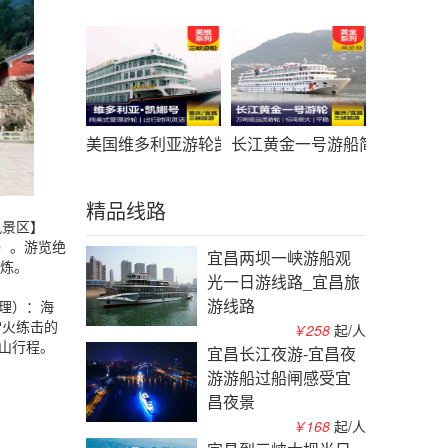
美国维多利亚游轮凯娜号游船简介_凯娜游轮预定_
长江黄金一号游船简介_黄金
精品线路
风景区】
）。游览绝
宜昌两坝一峡游船观
修炼。
光一日游线路_宜昌旅
游线路
理）：海
雷火练击的
￥258
起/人
山行程。
宜昌长江夜游-宜昌夜
游游船过船闸感受宜
昌夜景
￥168
起/人