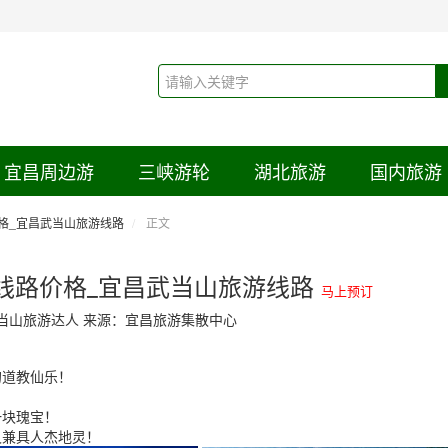
宜昌周边游
三峡游轮
湖北旅游
国内旅游
格_宜昌武当山旅游线路
正文
线路价格_宜昌武当山旅游线路
马上预订
当山旅游达人 来源：宜昌旅游集散中心
的道教仙乐！
一块瑰宝！
又兼具人杰地灵！