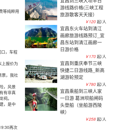
宜昌到三峡大坝半日
游线路价格(三峡工程
务费等纯粹用
旅游散客天天接）
￥120
起/人
宜昌东火车站到清江
画廊旅游线路预订_宜
昌东站到清江画廊一
日游价格
门口，车程
￥170
起/人
宜昌到重庆奉节三峡
以上报价为
快捷二日游线路_新高
退票，我社
湖游轮预定
￥780
起/人
险，风景
宜昌乘船到三峡人家
有有非真
一日游 葛洲坝船闸码
龙祠。
建，是中
头登船（坐船游西陵
峡）
￥258
起/人
:30再次