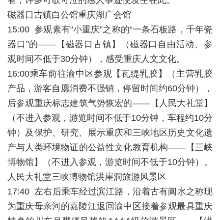
者，许多可歌可泣的感人事迹便发生在此。”
磁器口古镇白公馆重庆湖广会馆
15:00 参观素有“小重庆”之称的“一条石板路，千年瓷
器口”的――【磁器口古镇】（磁器口自由活动、参
观时间不低于30分钟），感受重庆人文文化。
16:00乘车前往渝中区参观【瓦缇乳胶】（主营乳胶
产品，游客自愿消费不强销，停留时间约60分钟），
后参观重庆标志建筑气势恢宏的――【人民大礼堂】
（不进入参观，游览时间不低于10分钟，车程约10分
钟）及保护、研究、展示重庆和三峡地区历史文化遗
产与人类环境物证的公益性文化教育机构――【三峡
博物馆】（不进入参观，游览时间不低于10分钟）。
人民大礼堂三峡博物馆洪崖洞旅游风景区
17:40 左右后乘车经过滨江路，沿着古有阆水之称现
为重庆母亲河的嘉陵江返回渝中区接着参观最具重庆