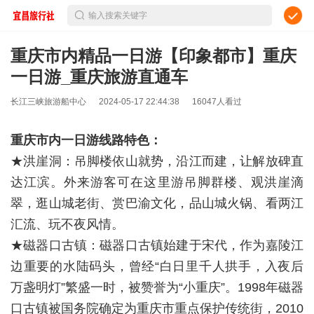
输入搜索关键字
重庆市内精品一日游【印象都市】重庆
一日游_重庆旅游直通车
长江三峡旅游船中心
2024-05-17 22:44:38
16047人看过
重庆市内一日游线路特色：
★洪崖洞：吊脚楼依山就势，沿江而建，让解放碑直
达江滨。外来游客可在这里游吊脚群楼、观洪崖滴
翠，逛山城老街、赏巴渝文化，品山城火锅、看两江
汇流、玩不夜风情。
★磁器口古镇：磁器口古镇始建于宋代，作为嘉陵江
边重要的水陆码头，曾经“白日里千人拱手，入夜后
万盏明灯”繁盛一时，被赞誉为“小重庆”。1998年磁器
口古镇被国务院确定为重庆市重点保护传统街，2010