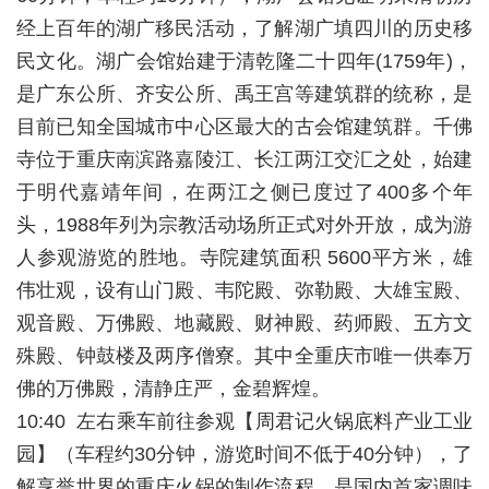
经上百年的湖广移民活动，了解湖广填四川的历史移
民文化。湖广会馆始建于清乾隆二十四年(1759年)，
是广东公所、齐安公所、禹王宫等建筑群的统称，是
目前已知全国城市中心区最大的古会馆建筑群。千佛
寺位于重庆南滨路嘉陵江、长江两江交汇之处，始建
于明代嘉靖年间，在两江之侧已度过了400多个年
头，1988年列为宗教活动场所正式对外开放，成为游
人参观游览的胜地。寺院建筑面积 5600平方米，雄
伟壮观，设有山门殿、韦陀殿、弥勒殿、大雄宝殿、
观音殿、万佛殿、地藏殿、财神殿、药师殿、五方文
殊殿、钟鼓楼及两序僧寮。其中全重庆市唯一供奉万
佛的万佛殿，清静庄严，金碧辉煌。
10:40 左右乘车前往参观【周君记火锅底料产业工业
园】（车程约30分钟，游览时间不低于40分钟），了
解享誉世界的重庆火锅的制作流程，是国内首家调味