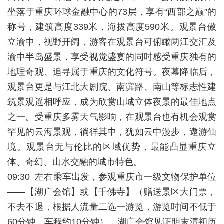
坐落于重庆环球金融中心的73层，享有“西部之巅”的
称号，建筑高度339米，海拔高度590米。观景台傲
立渝中，视野开阔，游客在观景台可俯瞰两江交汇及
渝中半岛盛景，享受视觉盛宴的同时感受重庆独有的
地理奇观、追寻属于重庆的文化符号。夜幕降临后，
观景台更是与江北大剧院、南滨路、南山等标志性建
筑景观遥相呼应，成为欣赏山城立体夜景的最佳地点
之一。受重庆多雾天气影响，在观景台也有机会观赏
罕见的云海景观，徜徉其中，犹如云中漫步，遨游仙
境。观景台无与伦比的区域优势，最能凸显重庆立
体、奇幻、山水交融的城市特色。
09:30 左右乘车出发，参观重庆市一级文物保护单位
――【湖广会馆】或【千佛寺】（赠送景区大门票，
不去不退，根据人流量二选一游览，游览时间不低于
60分钟，车程约10分钟），湖广会馆见证明末清初历