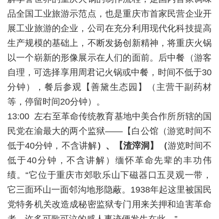
品全国工业旅游示范点，也是重庆市首家民营企业开
展工业旅游的企业，公司在充分利用现代化科技提高
生产规模的基础上，不断发扬创新精神，将重庆火锅
以一个崭新的形像展示在人们的面前。后中餐（游客
自理，可选择享用周君记火锅或中餐，时间不低于30
分钟），餐后参观【善黛生态园】（主营干副药材
等，停留时间20分钟）。
13:00 左右至革命传统教育基地中美合作所所辖的国
民党在渝最大的两个监狱――【白公馆（游览时间不
低于40分钟，不含讲解
）、【渣滓洞】（
游览时间不
低于40分钟，不含讲解）缅怀革命先辈的丰功伟
绩。“它位于重庆市郊歌乐山下磁器口五灵观一带，
它三面环山一面邻沟地形隐蔽。1938年起这里被国民
党特务机关改造成秘密监狱专门用来关押和迫害革命