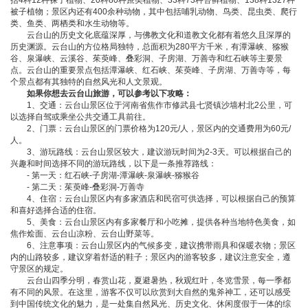
括4科12种裸子植物、20科80种蔗类植物、33科73种苔藓植物、138科1327种
被子植物；景区内还有400余种动物，其中包括哺乳动物、鸟类、昆虫类、爬行
类、鱼类、两栖类和水生动物等。
云台山的历史文化底蕴深厚，与佛教文化和道教文化都有着悠久且深厚的
历史渊源。云台山的方位格局独特，总面积为280平方千米，有潭瀑峡、猕猴
谷、泉瀑峡、云溪谷、茱萸峰、叠彩洞、子房湖、万善寺和红石峡等主要景
点。云台山的重要景点包括潭瀑峡、红石峡、茱萸峰、子房湖、万善寺等，每
个景点都有其独特的自然风光和人文景观。
如果你想去云台山旅游，可以参考以下攻略：
1、交通：云台山景区位于河南省焦作市修武县七贤镇沙墙村北2公里，可
以选择自驾或乘坐公共交通工具前往。
2、门票：云台山景区的门票价格为120元/人，景区内的交通费用为60元/
人。
3、游玩路线：云台山景区较大，建议游玩时间为2-3天。可以根据自己的
兴趣和时间选择不同的游玩路线，以下是一条推荐路线：
- 第一天：红石峡-子房湖-潭瀑峡-泉瀑峡-猕猴谷
- 第二天：茱萸峰-叠彩洞-万善寺
4、住宿：云台山景区内有多家酒店和民宿可供选择，可以根据自己的预算
和喜好选择合适的住宿。
5、美食：云台山景区内有多家餐厅和小吃摊，提供各种当地特色美食，如
焦作烩面、云台山凉粉、云台山野菜等。
6、注意事项：云台山景区内的气候多变，建议携带雨具和保暖衣物；景区
内的山路较多，建议穿着舒适的鞋子；景区内的游客较多，建议注意安全，遵
守景区的规定。
云台山四季分明，春赏山花，夏避暑热，秋观红叶，冬览雪景，每一季都
有不同的风景。在这里，游客不仅可以欣赏到大自然的鬼斧神工，还可以感受
到中国传统文化的魅力，是一处集自然风光、历史文化、休闲度假于一体的综