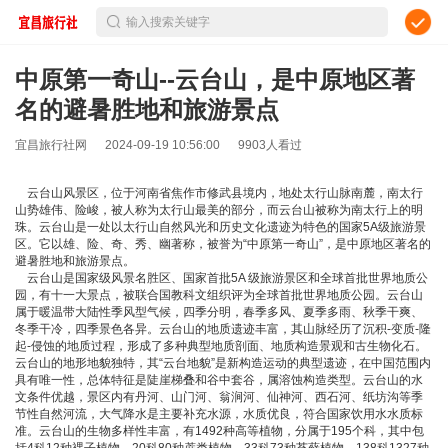
输入搜索关键字
中原第一奇山--云台山，是中原地区著
名的避暑胜地和旅游景点
宜昌旅行社网
2024-09-19 10:56:00
9903人看过
云台山风景区，位于河南省焦作市修武县境内，地处太行山脉南麓，南太行
山势雄伟、险峻，被人称为太行山最美的部分，而云台山被称为南太行上的明
珠。云台山是一处以太行山自然风光和历史文化遗迹为特色的国家5A级旅游景
区。它以雄、险、奇、秀、幽著称，被誉为“中原第一奇山”，是中原地区著名的
避暑胜地和旅游景点。
云台山是国家级风景名胜区、国家首批5A 级旅游景区和全球首批世界地质公
园，有十一大景点，被联合国教科文组织评为全球首批世界地质公园。云台山
属于暖温带大陆性季风型气候，四季分明，春季多风、夏季多雨、秋季干爽、
冬季干冷，四季景色各异。云台山的地质遗迹丰富，其山脉经历了沉积-变质-隆
起-侵蚀的地质过程，形成了多种典型地质剖面、地质构造景观和古生物化石。
云台山的地形地貌独特，其“云台地貌”是新构造运动的典型遗迹，在中国范围内
具有唯一性，总体特征是陡崖梯叠和谷中套谷，属溶蚀构造类型。云台山的水
文条件优越，景区内有丹河、山门河、翁涧河、仙神河、西石河、纸坊沟等季
节性自然河流，大气降水是主要补充水源，水质优良，符合国家饮用水水质标
准。云台山的生物多样性丰富，有1492种高等植物，分属于195个科，其中包