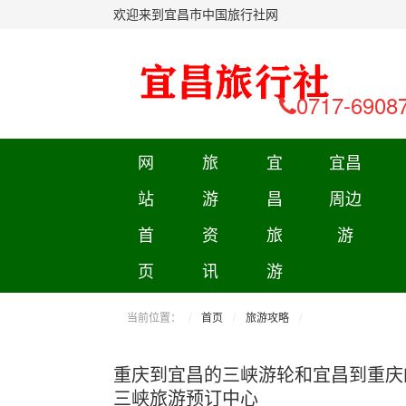
欢迎来到宜昌市中国旅行社网
0717-6908
网
旅
宜
宜昌
站
游
昌
周边
首
资
旅
游
页
讯
游
当前位置：
首页
旅游攻略
重庆到宜昌的三峡游轮和宜昌到重庆
三峡旅游预订中心