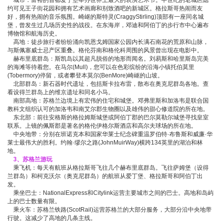
城市：富裕的首都爱丁堡举办世界上最大的表演艺术节。中世纪的老城区隐
约可见王子街花园和拥有艺术画廊和别致酒吧的新城区。格拉斯哥热闹而友
好，拥有热闹的音乐氛围。崎岖的斯特灵(CraggyStirling)顶部有一座同名城
堡，曾发生过几场历史性的战役。在东海岸，邓迪和阿伯丁的步行市中心遍布
博物馆和航海历史。
高地：徒步旅行者纷纷涌向凯恩戈姆国家公园内长满石南花的荒原和山脉，
与斯佩塞威士忌产区重叠。格伦芬南和格伦科周围的风景曾出现在电影中。
赫布里底群岛：斯凯岛以其超凡脱俗的地形而闻名。刘易斯和哈里斯岛完美
的海滩等待着您。在马尔(Mull)，您可以在色彩缤纷的沿海小镇托伯莫里
(Tobermory)停留，或者攀登本莫尔(BenMore)崎岖的山坡。
北部群岛：新石器时代遗址，包括斯卡拉布雷，散布在奥克尼群岛各地。查
看设得兰群岛上的维京遗址和同名小马。
南部高地：苏格兰边境上有宏伟的住宅和城堡。邓弗里斯和加洛韦是联合国
教科文组织认可的加洛韦和南艾尔郡生物圈以及雄伟的甜心修道院的所在地。
东北部：前往安格斯的格拉姆斯城堡或阿伯丁郡的巴尔莫勒尔城堡寻找皇室
联系。上镜的佩斯郡是著名的格伦伊格尔斯酒店和高尔夫球场的所在地。
中央地带：分别在班诺克本和国家华莱士纪念碑重温罗伯特·布鲁斯和威廉·华
莱士最伟大的胜利。约翰·缪尔之路(JohnMuirWay)横跨134英里的湖泊和林
地。
3、苏格兰游玩
乘飞机：每天有航班从格拉斯哥飞往几个赫布里底群岛。飞往萨姆堡（设得
兰群岛）和柯克沃尔（奥克尼群岛）的航班从爱丁堡、格拉斯哥和阿伯丁出
发。
乘坐巴士：NationalExpress和Citylink运营主要城市之间的巴士。高地和岛屿
上的巴士数量有限。
乘火车：苏格兰铁路(ScotRail)运营苏格兰的大部分服务，大部分沿中央地带
行驶。这减少了高地的几条主线。