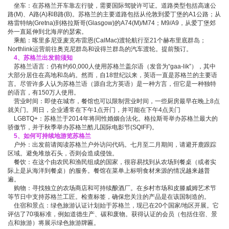
坐车：在苏格兰开车靠左行驶，需要国际驾驶许可证。道路类型包括高速公
路(M)、A路(A)和B路(B)。苏格兰的主要道路包括从伦敦到爱丁堡的A1公路；从
格雷特纳(Gretna)到格拉斯哥(Glasgow)的A74(M)/M74；M9/A9，从爱丁堡郊
外一直延伸到北海岸的瑟索。
乘船：喀里多尼亚麦克布雷恩(CalMac)渡轮航行至21个赫布里底群岛；
Northlink运营前往奥克尼群岛和设得兰群岛的汽车渡轮。提前预订。
4、
苏格兰
出发前须知
苏格兰语言：仍有约60,000人使用苏格兰盖尔语（发音为“gaa-lik”），其中
大部分居住在高地和岛屿。然而，自18世纪以来，英语一直是苏格兰的主要语
言。尽管许多人认为苏格兰语（源自北方英语）是一种方言，但它是一种独特
的语言，有150万人使用。
营业时间：即使在城市，餐馆也可以限制营业时间，一些厨房最早在晚上8点
就关门。周日，企业通常在下午1点开门，并可能在下午4点关门
LGBTQ+：苏格兰于2014年将同性婚姻合法化。格拉斯哥举办苏格兰最大的
骄傲节，并于秋季举办苏格兰酷儿国际电影节(SQIFF)。
5、如何可持续地游览苏格兰
户外：出发前请阅读苏格兰户外访问代码。七月至二月期间，请避开鹿跟踪
区域。避免堆放石头，否则会造成侵蚀。
餐饮：在这个由农民和渔民组成的国家，很容易找到从农场到餐桌（或者实
际上是从海洋到餐桌）的服务。餐馆在菜单上标明食材来源的情况越来越普
遍。
购物：寻找独立的农场商店和可持续酿酒厂。在乡村市场和皮滕威姆艺术节
等节日中支持苏格兰工匠。检查标签，确保您关注的产品是在该国制造的。
住宿和景点：绿色旅游认证计划始于苏格兰，现已在20个国家/地区开展。它
评估了70项标准，例如道德生产、碳和废物。获得认证的会员（包括住宿、景
点和旅游）将展示绿色旅游牌匾。