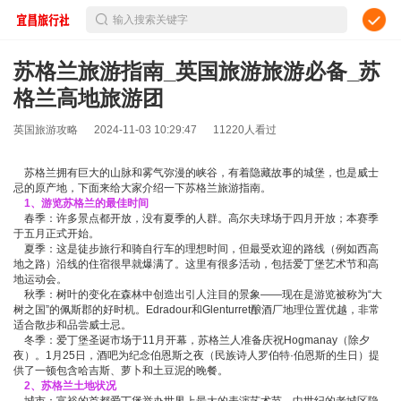
输入搜索关键字
苏格兰旅游指南_英国旅游旅游必备_苏
格兰高地旅游团
英国旅游攻略
2024-11-03 10:29:47
11220人看过
苏格兰拥有巨大的山脉和雾气弥漫的峡谷，有着隐藏故事的城堡，也是威士
忌的原产地，下面来给大家介绍一下苏格兰旅游指南。
1、游览苏格兰的最佳时间
春季：许多景点都开放，没有夏季的人群。高尔夫球场于四月开放；本赛季
于五月正式开始。
夏季：这是徒步旅行和骑自行车的理想时间，但最受欢迎的路线（例如西高
地之路）沿线的住宿很早就爆满了。这里有很多活动，包括爱丁堡艺术节和高
地运动会。
秋季：树叶的变化在森林中创造出引人注目的景象——现在是游览被称为“大
树之国”的佩斯郡的好时机。Edradour和Glenturret酿酒厂地理位置优越，非常
适合散步和品尝威士忌。
冬季：爱丁堡圣诞市场于11月开幕，苏格兰人准备庆祝Hogmanay（除夕
夜）。1月25日，酒吧为纪念伯恩斯之夜（民族诗人罗伯特·伯恩斯的生日）提
供了一顿包含哈吉斯、萝卜和土豆泥的晚餐。
2、
苏格兰
土地状况