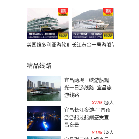
美国维多利亚游轮凯娜号游船简介_凯娜游轮预定_
长江黄金一号游船简介_黄金
精品线路
宜昌两坝一峡游船观
光一日游线路_宜昌旅
游线路
￥258
起/人
宜昌长江夜游-宜昌夜
游游船过船闸感受宜
昌夜景
￥168
起/人