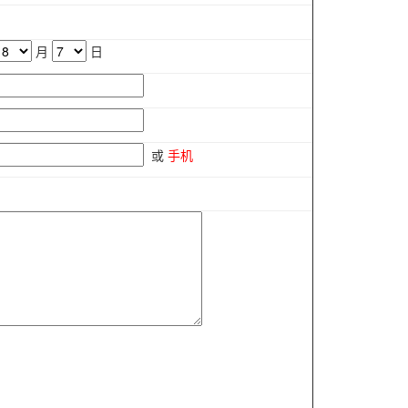
月
日
或
手机