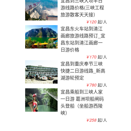
宜昌到三峡大坝半日
游线路价格(三峡工程
旅游散客天天接）
￥120
起/人
宜昌东火车站到清江
画廊旅游线路预订_宜
昌东站到清江画廊一
日游价格
￥170
起/人
宜昌到重庆奉节三峡
快捷二日游线路_新高
湖游轮预定
￥780
起/人
宜昌乘船到三峡人家
一日游 葛洲坝船闸码
头登船（坐船游西陵
峡）
￥258
起/人