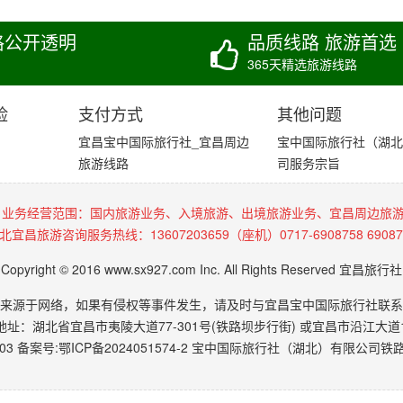
格公开透明
品质线路 旅游首选
365天精选旅游线路
险
支付方式
其他问题
宜昌宝中国际旅行社_宜昌周边
宝中国际旅行社（湖北
旅游线路
司服务宗旨
 业务经营范围：国内旅游业务、入境旅游、出境旅游业务、宜昌周边旅
北宜昌旅游咨询服务热线：13607203659（座机）0717-6908758 69087
Copyright © 2016 www.sx927.com Inc. All Rights Reserved 宜昌旅行社
来源于网络，如果有侵权等事件发生，请及时与宜昌宝中国际旅行社联系
地址：湖北省宜昌市夷陵大道77-301号(铁路坝步行街) 或宜昌市沿江大道1
03 备案号:
鄂ICP备2024051574-2
宝中国际旅行社（湖北）有限公司铁路坝