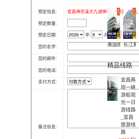
预定信息:
宜昌神农溪大九湖神农架三日游线路
预定数量:
预定日期:
年
月
日
美国维多利亚
长江黄
您的名字:
您的邮件:
精品线路
您的电话:
宜昌两
支付方式:
坝一峡
游船观
光一日
游线路
_宜昌
旅游线
备注信息:
路