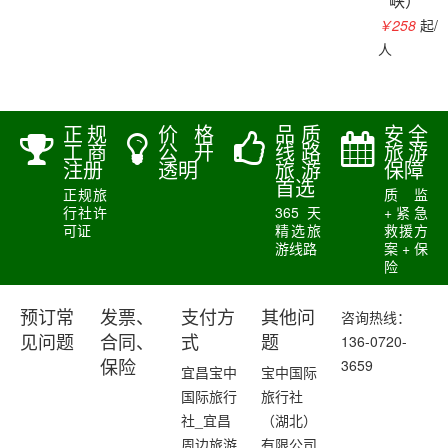
峡）
￥258
起/
人
正规
价格
品质
安全
工商
公开
线路
旅游
注册
透明
旅游
保障
首选
正规旅
质监
行社许
365天
+紧急
可证
精选旅
救援方
游线路
案+保
险
预订常
发票、
支付方
其他问
咨询热线：
136-0720-
见问题
合同、
式
题
3659
保险
宜昌宝中
宝中国际
国际旅行
旅行社
社_宜昌
（湖北）
周边旅游
有限公司