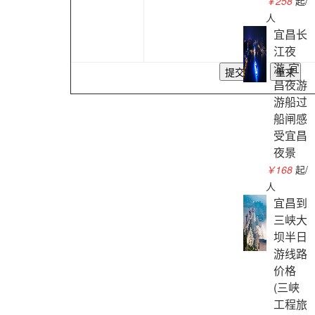
￥258
起/
人
宜昌长
江夜
游-宜
昌夜游
游船过
船闸感
受宜昌
夜景
￥168
起/
人
宜昌到
三峡大
坝半日
游线路
价格
(三峡
工程旅