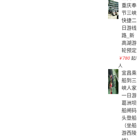
重庆奉
节三峡
快捷二
日游线
路_新
高湖游
轮预定
￥780
起/
人
宜昌乘
船到三
峡人家
一日游
葛洲坝
船闸码
头登船
（坐船
游西陵