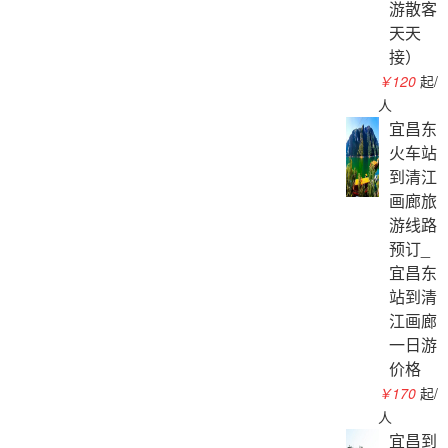
游散客
天天
接）
￥120
起/
人
宜昌东
火车站
到清江
画廊旅
游线路
预订_
宜昌东
站到清
江画廊
一日游
价格
￥170
起/
人
宜昌到