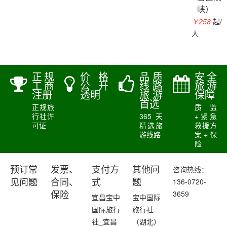
峡）
￥258
起/
人
正规
价格
品质
安全
工商
公开
线路
旅游
注册
透明
旅游
保障
首选
正规旅
质监
行社许
365天
+紧急
可证
精选旅
救援方
游线路
案+保
险
预订常
发票、
支付方
其他问
咨询热线：
136-0720-
见问题
合同、
式
题
3659
保险
宜昌宝中
宝中国际
国际旅行
旅行社
社_宜昌
（湖北）