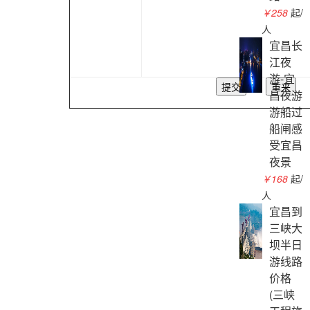
￥258
起/
人
宜昌长
江夜
游-宜
昌夜游
游船过
船闸感
受宜昌
夜景
￥168
起/
人
宜昌到
三峡大
坝半日
游线路
价格
(三峡