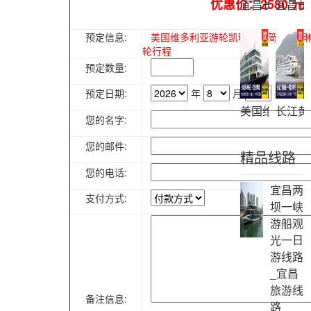
优惠价：2580 元
宜昌长江三峡
宜昌长
预定信息:
美国维多利亚游轮凯琳游船简介_凯
轮行程
预定数量:
预定日期:
年
月
日
美国维多利亚
长江黄
您的名字:
您的邮件:
精品线路
您的电话:
宜昌两
支付方式:
坝一峡
游船观
光一日
游线路
_宜昌
旅游线
备注信息:
路