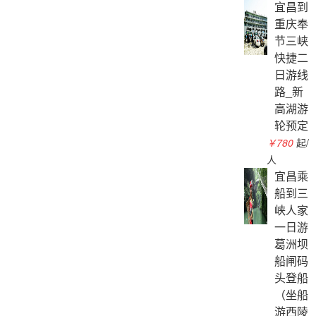
宜昌到
重庆奉
节三峡
快捷二
日游线
路_新
高湖游
轮预定
￥780
起/
人
宜昌乘
船到三
峡人家
一日游
葛洲坝
船闸码
头登船
（坐船
游西陵