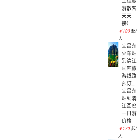
工程旅
游散客
天天
接）
￥120
起/
人
宜昌东
火车站
到清江
画廊旅
游线路
预订_
宜昌东
站到清
江画廊
一日游
价格
￥170
起/
人