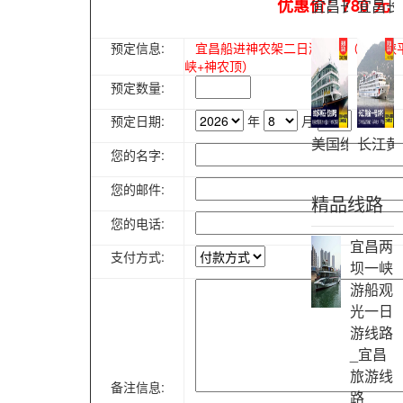
优惠价：780 元
宜昌长江三峡
宜昌长
预定信息:
宜昌船进神农架二日游行程（乘高峡
峡+神农顶）
预定数量:
预定日期:
年
月
日
美国维多利亚
长江黄
您的名字:
您的邮件:
精品线路
您的电话:
宜昌两
支付方式:
坝一峡
游船观
光一日
游线路
_宜昌
旅游线
备注信息:
路