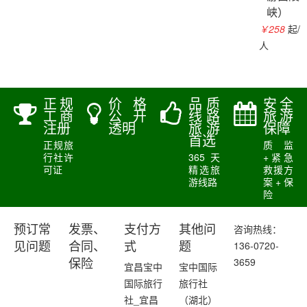
峡）
￥258
起/
人
正规
价格
品质
安全
工商
公开
线路
旅游
注册
透明
旅游
保障
首选
正规旅
质监
行社许
365天
+紧急
可证
精选旅
救援方
游线路
案+保
险
预订常
发票、
支付方
其他问
咨询热线：
136-0720-
见问题
合同、
式
题
3659
保险
宜昌宝中
宝中国际
国际旅行
旅行社
社_宜昌
（湖北）