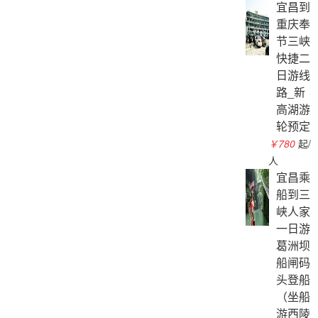
宜昌到
重庆奉
节三峡
快捷二
日游线
路_新
高湖游
轮预定
￥780
起/
人
宜昌乘
船到三
峡人家
一日游
葛洲坝
船闸码
头登船
（坐船
游西陵