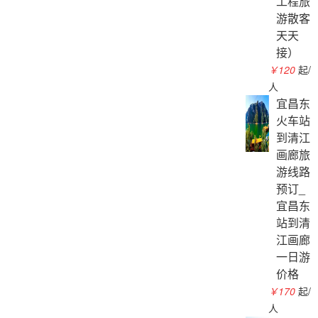
工程旅
游散客
天天
接）
￥120
起/
人
宜昌东
火车站
到清江
画廊旅
游线路
预订_
宜昌东
站到清
江画廊
一日游
价格
￥170
起/
人