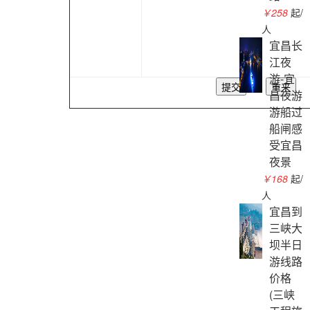
￥258
起/
人
宜昌长
江夜
游-宜
昌夜游
游船过
船闸感
受宜昌
夜景
￥168
起/
人
宜昌到
三峡大
坝半日
游线路
价格
(三峡